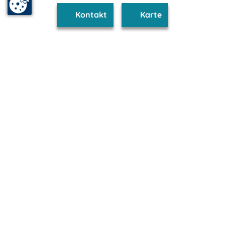
Kontakt
Karte
www.neustadt-glewe.m-vp.de ist Teil von
mvp.de - Urlaub & Freizeit
© 2026
MANET Marketing GmbH
Newsletter
Bleib auf dem Laufenden!