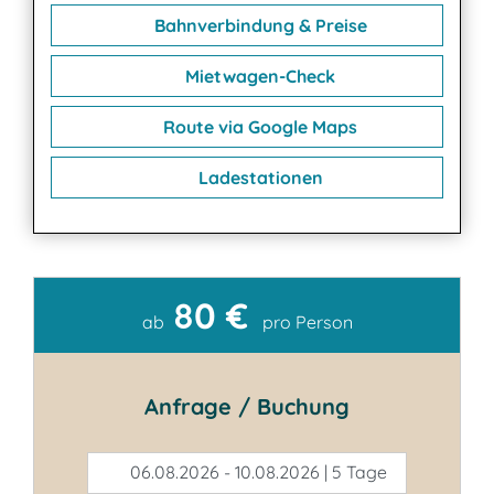
Bahnverbindung & Preise
Mietwagen-Check
Route via Google Maps
Ladestationen
80 €
Kontakt
ab
pro Person
Anfrage / Buchung
06.08.2026 - 10.08.2026 | 5 Tage