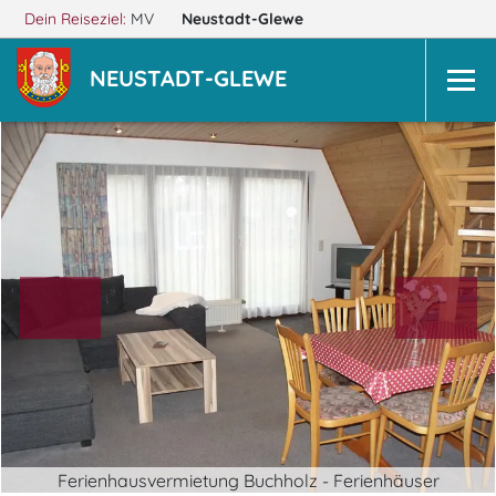
Dein Reiseziel:
MV
Neustadt-Glewe
NEUSTADT-GLEWE
Ferienhausvermietung Buchholz - Ferienhäuser