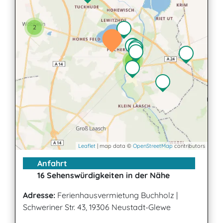
2
4
2
2
Leaflet
| map data ©
OpenStreetMap
contributors
Anfahrt
16 Sehenswürdigkeiten in der Nähe
Adresse:
Ferienhausvermietung Buchholz
|
Schweriner Str. 43, 19306 Neustadt-Glewe