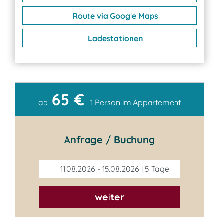
Route via Google Maps
Ladestationen
65 €
Kontakt
ab
1 Person im Appartement
Anfrage / Buchung
11.08.2026 - 15.08.2026 | 5 Tage
weiter