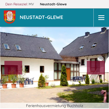
Dein Reiseziel:
MV
Neustadt-Glewe
NEUSTADT-GLEWE
Ferienhausvermietung Buchholz