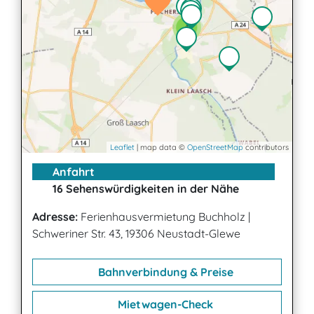
4
2
2
Leaflet
| map data ©
OpenStreetMap
contributors
Anfahrt
16 Sehenswürdigkeiten in der Nähe
Adresse:
Ferienhausvermietung Buchholz
|
Schweriner Str. 43, 19306 Neustadt-Glewe
Bahnverbindung & Preise
Mietwagen-Check